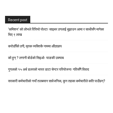
Recent post
‘कमिशन’ को लोभले रित्तियो पोल्टाः साइबर ठगलाई बुझाउन आमा र साथीसँग मागेका
थिए ९ लाख
करोडौँको ठगी, मृतक व्यक्तिकै नाममा औंठाछाप
को हुन् ? लगानी बोर्डको सिइओ- याङकी उक्याब
गुगलको १५ अर्ब डलरको भारत डाटा सेन्टर परियोजनाः गतिसँगै विवाद
सरकारी कर्मचारीकाे नयाँ तलबमान सार्वजनिक, कुन तहका कर्मचारीले कति पाउँछन्?