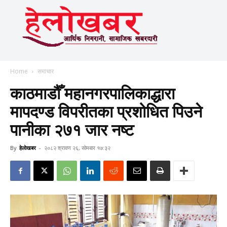
Home
समाचार
काठमाडौँ महानगरपालिकाद्धारा
मापदण्ड विपरीतका प्रशोधित पिउने
पानीका २७१ जार नष्ट
By
हेलाेखबर
-
२०८२ श्रावण २६, सोमबार १७:३२