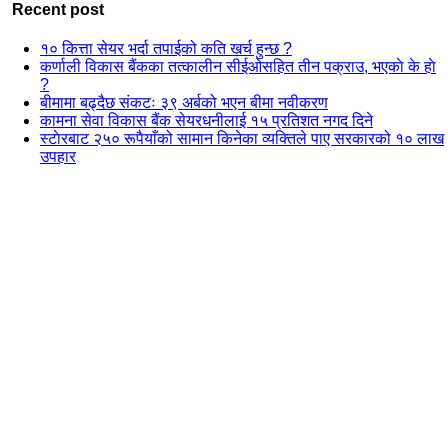
Recent post
१० कित्ता सेयर भर्दा तपाईको कति खर्च हुन्छ ?
कर्णाली विकास बैंकका तत्कालीन सीईओसहित तीन पक्राउ, भएकाे के हाे
?
बीमामा बढ्दैछ संकटः ३९ अर्बको भएन बीमा नवीकरण
कामना सेवा विकास बैंक सेयरधनीलाई १५ प्रतिशत नगद दिने
स्टाेरबाट २५० रूपैयाँको सामान किनेका व्यक्तिले पाए सरकारको १० लाख
उपहार