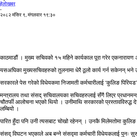
हेलाेखबर
-
२०८२ मंसिर ९, मंगलवार १९:३०
काठमाडौं । मुख्य सचिवको १५ महिने कार्यकाल पूरा गरेर एकनारायण अर्या
यसअघिका मुख्यसचिवहरुको तुलनामा धेरै ठूलो कार्य गर्न सकेनन् भने उल
सरकारले पेस गरेको विधेयकमा निजामती कर्मचारीलाई ‘कुलिङ पिरियड’ लग
मन्त्रालय तथा संसद् सचिवालयका सचिवहरुलाई सँगै लिएर प्रधानमन्त्र
चौतर्फी आलोचना भएको थियो । उनीमाथि सरकारको प्रस्तावविरुद्ध देउस
लम्बियो ।
पारित हुँदा पनि उनी त्यसबाट चोखो रहेनन् । उनकै मिलेमतोमा कुलिङ 
संसद् विघटन भएकाले अब बन्ने संसद्‍मा कर्मचारी विधेयकलाई पुनः स