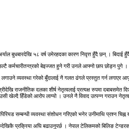
ल बुधबारदेखि ५८ वर्ष उमेरहदका कारण निवृत्त हुँदै छन् । बिदाई हुँदै
्टै कर्मचारीतन्त्रको बेइज्जत हुने गरी उनले आफ्नो छाप छोड्न पुगे ।
ाउने व्यवस्था गरेको बुँदालाई नै गलत ढंगले प्रस्तुत गर्न लगाएर आफ
ीदेखि राजनीतिक दलका शीर्ष नेतृत्वलाई प्रत्यक्ष रुपमा दबाबसमेत द
ी खेल्दै हिँडेको आरोप लाग्यो । उनले नै विवाद उत्पन्न गराउन नेतृ
पिरियड सम्बन्धी व्यवस्था संशोधन गरिएको भनेर उनीमाथि प्रश्न चिह्
ुरुदेखिकै प्रक्रिया अघि बढाउनुपर्छ । नेपाल टेलिकमको बिलिङ टेन्