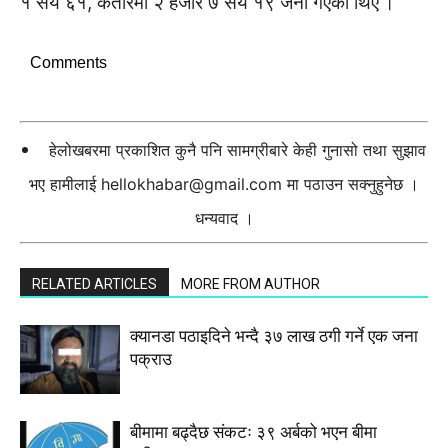
१ सय ६१, कतारमा २ हजार ७ सय १९ जना गएका थिए ।
Comments
हेलोखबरमा प्रकाशित कुनै पनि सामग्रीबारे केही गुनासो तथा सुझाव
भए हामीलाई
hellokhabar@gmail.com
मा पठाउन सक्नुहुनेछ ।
धन्यवाद ।
RELATED ARTICLES
MORE FROM AUTHOR
क्यानडा पठाइदिने भन्दै ३७ लाख ठगी गर्ने एक जना
पक्राउ
बीमामा बढ्दैछ संकटः ३९ अर्बको भएन बीमा