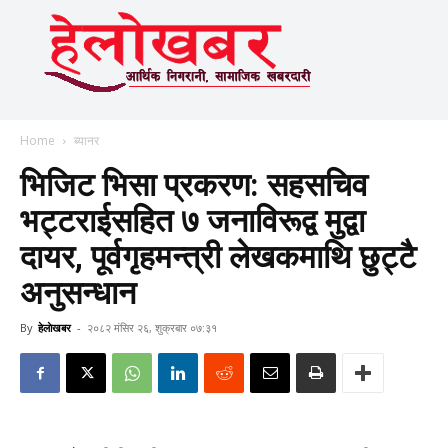
Home
ब्यानर
भिजिट भिसा प्रकरण: सहसचिव
भट्टराईसहित ७ जनाविरूद्व मुद्वा
दायर, पूर्वगृहमन्त्री लेखकमाथि छुट्टै
अनुसन्धान
By
हेलाेखबर
-
२०८२ मंसिर २६, शुक्रबार ०७:३१