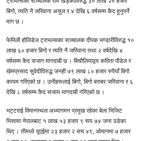
ट्राभल्सका सञ्चालक राम खड्काविरुद्ध ३० लाख २० हजार
बिगो, त्यति नै जरिवाना असुल र ४ देखि ६ वर्षसम्म कैद हुनुपर्ने
माग छ ।
फेमिली होलिडेज ट्राभल्सका सञ्चालक दीपक भण्डारीविरुद्ध १०
लाख ६० हजार बिगो र त्यति नै जरिवाना तथा २ वर्षदेखि ४
वर्षसम्म कैद सजाग मागदाबी छ । बिचौलियाद्वय कविता पौडेल र
खेमप्रसाद सुवेदीविरुद्ध जनही ७९ लाख ८० हजार रुपैयाँ बिगो
कायम गरिएको छ । उनीहरूलाई बिगो, बिगो बराबर जरिवाना र ६
देखि ८ वर्षसम्म कैद सजाय मागदाबी गरिएको छ ।
भट्टराई विमानस्थल अध्यागमन प्रमुख रहेका बेला भिजिट
भिसामा नेपालबाट १ लाख ५३ हजार ९ सय ७४ जना उडेका
थिए । तीमध्ये यूएईमा २३ हजार २ सय ४९, ओमानमा ७ हजार