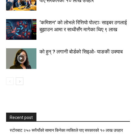
पाए सरकारको १० लाख उपहार
‘कमिशन’ को लोभले रित्तियो पोल्टाः साइबर ठगलाई
बुझाउन आमा र साथीसँग मागेका थिए ९ लाख
को हुन् ? लगानी बोर्डको सिइओ- याङकी उक्याब
Recent post
स्टाेरबाट २५० रूपैयाँको सामान किनेका व्यक्तिले पाए सरकारको १० लाख उपहार