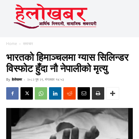
Home
समाचार
भारतकाे हिमाञ्चलमा ग्यास सिलिन्डर
विस्फोट हुँदा नौ नेपालीको मृत्यु
By
हेलाेखबर
-
२०८२ पुष २९, मंगलवार १४:५३