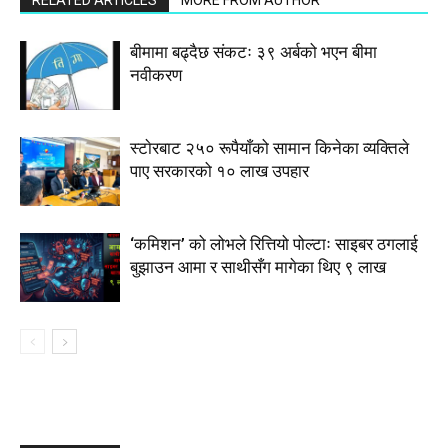
RELATED ARTICLES
MORE FROM AUTHOR
बीमामा बढ्दैछ संकटः ३९ अर्बको भएन बीमा
नवीकरण
स्टाेरबाट २५० रूपैयाँको सामान किनेका व्यक्तिले
पाए सरकारको १० लाख उपहार
‘कमिशन’ को लोभले रित्तियो पोल्टाः साइबर ठगलाई
बुझाउन आमा र साथीसँग मागेका थिए ९ लाख