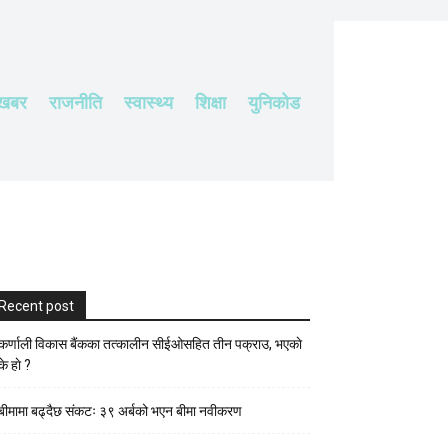
 खबर
राजनीति
स्वास्थ्य
शिक्षा
युनिकोड
Recent post
कर्णाली विकास बैंकका तत्कालीन सीईओसहित तीन पक्राउ, भएकाे
के हाे ?
बीमामा बढ्दैछ संकटः ३९ अर्बको भएन बीमा नवीकरण