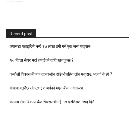
Recent post
क्यानडा पठाइदिने भन्दै ३७ लाख ठगी गर्ने एक जना पक्राउ
१० कित्ता सेयर भर्दा तपाईको कति खर्च हुन्छ ?
कर्णाली विकास बैंकका तत्कालीन सीईओसहित तीन पक्राउ, भएकाे के हाे ?
बीमामा बढ्दैछ संकटः ३९ अर्बको भएन बीमा नवीकरण
कामना सेवा विकास बैंक सेयरधनीलाई १५ प्रतिशत नगद दिने