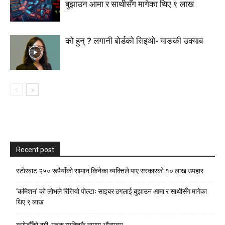
बुझाउन आमा र साथीसँग मागेका थिए ९ लाख
को हुन् ? लगानी बोर्डको सिइओ- याङकी उक्याब
Recent post
स्टाेरबाट २५० रूपैयाँको सामान किनेका व्यक्तिले पाए सरकारको १० लाख उपहार
‘कमिशन’ को लोभले रित्तियो पोल्टाः साइबर ठगलाई बुझाउन आमा र साथीसँग मागेका
थिए ९ लाख