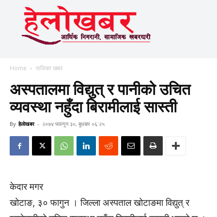
Home
पालिका खबर
अस्पतालमा विद्युत् र पानीको उचित
व्यवस्था नहुँदा बिरामीलाई सास्ती
By
हेलाेखबर
-
२०७४ फाल्गुन ३०, बुधबार ०६:२५
केदार मगर
खोटाङ, ३० फागुन । जिल्ला अस्पताल खोटाङमा विद्युत् र