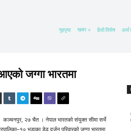
खबर
गृहपृष्ठ
हेलाे विशेष
अर्थ
दै आएको जग्गा भारतमा
कञ्चनपुर, २७ चैत । नेपाल भारतको संयुक्त सीमा सर्भे
नगरपालिका–१० भुडाका डेढ दर्जन परिवारको जग्गा भारतमा