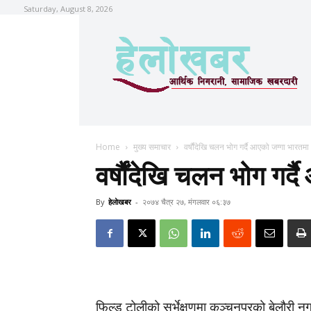
Saturday, August 8, 2026
Home
मुख्य समाचार
वर्षौंदेखि चलन भोग गर्दै आएको जग्गा भारतमा
वर्षौंदेखि चलन भोग गर्
By
हेलाेखबर
-
२०७४ चैत्र २७, मंगलवार ०६:३७
फिल्ड टोलीको सर्भेक्षणमा कञ्चनपुरको बेलौरी 