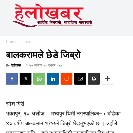
Home
समाचार
बालकरामले छेडे जिब्रो
By
हेलाेखबर
-
२०७५ आश्विन १०, बुधबार ०५:४०
रमेश गिरी
भक्तपुर, १० असोज । मध्यपुर थिमी नगरपालिका–५ चोडेका
४० वर्षीय बालकराम श्रेष्ठले जिब्रो छेड्नुभएको छ । उहाँले