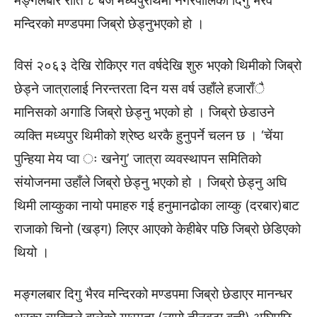
मङ्गलबार राति ८ बजे मध्यपुरथिमी नगरपालिका दिगु भैरव
मन्दिरको मण्डपमा जिब्रो छेड्नुभएको हो ।
विसं २०६३ देखि रोकिएर गत वर्षदेखि शुरु भएकोे थिमीको जिब्रो
छेड्ने जात्रालाई निरन्तरता दिन यस वर्ष उहाँले हजाराँै
मानिसको अगाडि जिब्रो छेड्नु भएको हो । जिब्रो छेडाउने
व्यक्ति मध्यपुर थिमीको श्रेष्ठ थरकै हुनुपर्ने चलन छ । ‘चेंया
पुन्हिया मेय प्वा ः खनेगु’ जात्रा व्यवस्थापन समितिको
संयोजनमा उहाँले जिब्रो छेड्नु भएको हो । जिब्रो छेड्नु अघि
थिमी लाय्कुका नायो पमाहरु गई हनुमानढोका लाय्कु (दरबार)बाट
राजाको चिनो (खड्ग) लिएर आएको केहीबेर पछि जिब्रो छेडिएको
थियो ।
मङ्गलबार दिगु भैरव मन्दिरको मण्डपमा जिब्रो छेडाएर मानन्धर