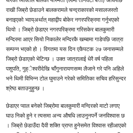
थरका व्यक्तिले बालेको यास्मता (लामो तीनवटा बत्ती) अघिपछि
राखी जिब्रो छेडाउने बालकरामले चन्द्राकारको मसालजस्तो
बनाइएको भ्वाय्अर्थात् महाद्वीप बोकेर नगरपरिक्रमा गर्नुभएको
थियो । जिब्रो छेडाएर नगरपरिक्रमा गरिसकेर बालकुमारी
मन्दिरमा आएर सियो निकालेर मन्दिरकै खम्बामा गाडेपछि जात्रा
सम्पन्न भएको हो । विगतमा यस दिन एकैपटक २७ जनासम्मले
जिब्रो छेडाएको भेटिन्छ । उक्त जात्रालाई धेरै वर्ष पहिला
पशुपति, गुह्ेश्वरीदेखि चाँगुनारायणसम्म लैजाने गरे पनि अहिले
भने थिमी विभिन्न टोल घुमाउने गरेको समितिका सचिव हरिसुन्दर
श्रेष्ठ बताउनुहुन्छ ।
छेडाएर प्वाल बनेको जिब्रोमा बालकुमारी मन्दिरको माटो लगाए
घाउ निको हुने र त्यसमा अन्य औषधि लाउनुनपर्ने जनविश्वास छ
। जिब्रो छेडाउँदा दैवी शक्ति प्राप्त हुनेसमेत विश्वास रहीआएको