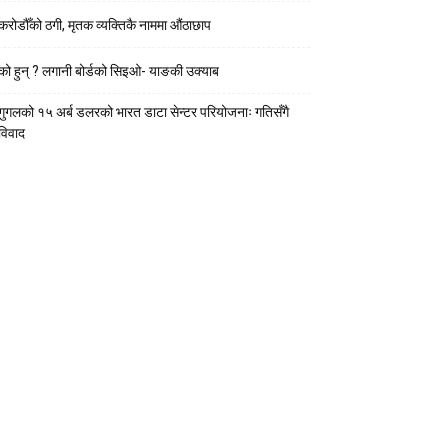
करोडौँको ठगी, मृतक व्यक्तिकै नाममा औंठाछाप
को हुन् ? लगानी बोर्डको सिइओ- याङकी उक्याब
गुगलको १५ अर्ब डलरको भारत डाटा सेन्टर परियोजनाः गतिसँगै
विवाद