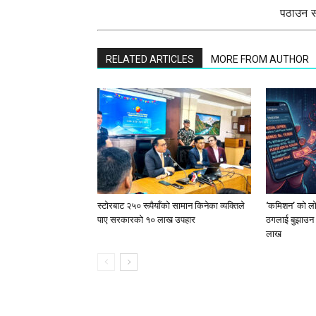
पठाउन सक
RELATED ARTICLES
MORE FROM AUTHOR
स्टाेरबाट २५० रूपैयाँको सामान किनेका व्यक्तिले
‘कमिशन’ को लोभ
पाए सरकारको १० लाख उपहार
ठगलाई बुझाउन 
लाख