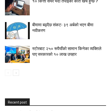
१० कित्ता सेयर भर्दा तपाईको कति खर्च हुन्छ ?
बीमामा बढ्दैछ संकटः ३९ अर्बको भएन बीमा
नवीकरण
स्टाेरबाट २५० रूपैयाँको सामान किनेका व्यक्तिले
पाए सरकारको १० लाख उपहार
Recent post