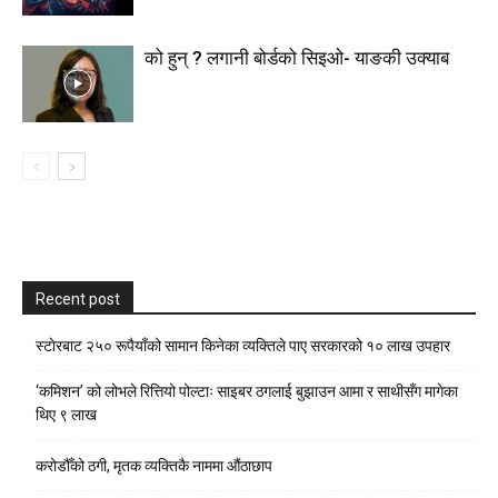
को हुन् ? लगानी बोर्डको सिइओ- याङकी उक्याब
Recent post
स्टाेरबाट २५० रूपैयाँको सामान किनेका व्यक्तिले पाए सरकारको १० लाख उपहार
‘कमिशन’ को लोभले रित्तियो पोल्टाः साइबर ठगलाई बुझाउन आमा र साथीसँग मागेका
थिए ९ लाख
करोडौँको ठगी, मृतक व्यक्तिकै नाममा औंठाछाप