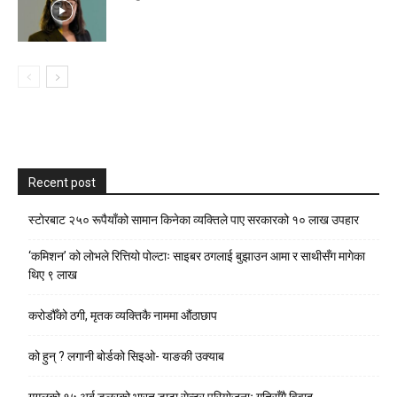
Recent post
स्टाेरबाट २५० रूपैयाँको सामान किनेका व्यक्तिले पाए सरकारको १० लाख उपहार
‘कमिशन’ को लोभले रित्तियो पोल्टाः साइबर ठगलाई बुझाउन आमा र साथीसँग मागेका
थिए ९ लाख
करोडौँको ठगी, मृतक व्यक्तिकै नाममा औंठाछाप
को हुन् ? लगानी बोर्डको सिइओ- याङकी उक्याब