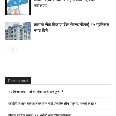
नवीकरण
कामना सेवा विकास बैंक सेयरधनीलाई १५ प्रतिशत
नगद दिने
Recent post
१० कित्ता सेयर भर्दा तपाईको कति खर्च हुन्छ ?
कर्णाली विकास बैंकका तत्कालीन सीईओसहित तीन पक्राउ, भएकाे के हाे ?
बीमामा बढ्दैछ संकटः ३९ अर्बको भएन बीमा नवीकरण