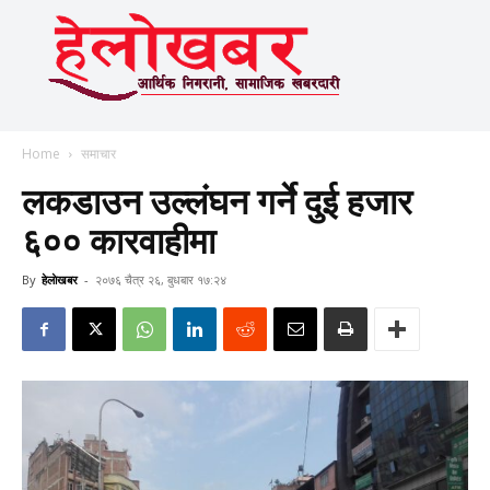
Home
समाचार
लकडाउन उल्लंघन गर्ने दुई हजार
६०० कारवाहीमा
By
हेलाेखबर
-
२०७६ चैत्र २६, बुधबार १७:२४