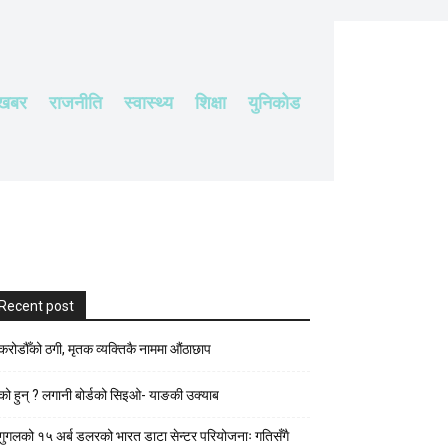
 खबर
राजनीति
स्वास्थ्य
शिक्षा
युनिकोड
Recent post
करोडौँको ठगी, मृतक व्यक्तिकै नाममा औंठाछाप
को हुन् ? लगानी बोर्डको सिइओ- याङकी उक्याब
गुगलको १५ अर्ब डलरको भारत डाटा सेन्टर परियोजनाः गतिसँगै