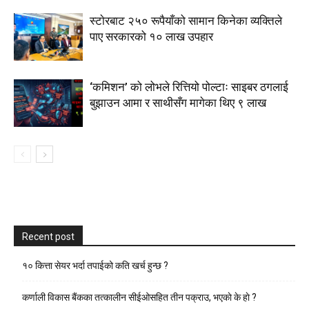
स्टाेरबाट २५० रूपैयाँको सामान किनेका व्यक्तिले
पाए सरकारको १० लाख उपहार
‘कमिशन’ को लोभले रित्तियो पोल्टाः साइबर ठगलाई
बुझाउन आमा र साथीसँग मागेका थिए ९ लाख
Recent post
१० कित्ता सेयर भर्दा तपाईको कति खर्च हुन्छ ?
कर्णाली विकास बैंकका तत्कालीन सीईओसहित तीन पक्राउ, भएकाे के हाे ?