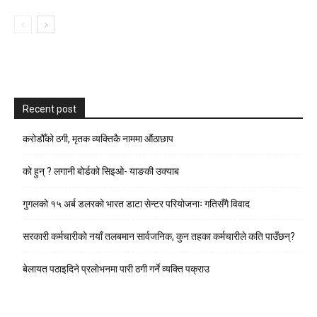
Recent post
करोडौँको ठगी, मृतक व्यक्तिकै नाममा औंठाछाप
को हुन् ? लगानी बोर्डको सिइओ- याङकी उक्याब
गुगलको १५ अर्ब डलरको भारत डाटा सेन्टर परियोजनाः गतिसँगै विवाद
सरकारी कर्मचारीकाे नयाँ तलबमान सार्वजनिक, कुन तहका कर्मचारीले कति पाउँछन्?
बेलायत पठाइदिने प्रलाेभनमा पारी ठगी गर्ने व्यक्ति पक्राउ