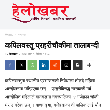
Home
समाचार
कपिलवस्तु प्रहरीचौकीमा तालाबन्दी
By
हेलाेखबर
-
२०७७ जेष्ठ १, बिहीबार १२:४०
कपिलवस्तुमा स्थानीय प्रशासनको निषेधाज्ञा तोड्दै महिला
आन्दोलनमा उत्रिएका छन् । प्रहरीविरुद्ध नाराबाजी गर्दै
आन्दोलित महिलाले वाणगङ्गा नगरपालिका–४ गजेहडा चौकी
घेराउ गरेका छन् । वाणगङ्गा, गजेहडाका ती बालिकालाई यौन