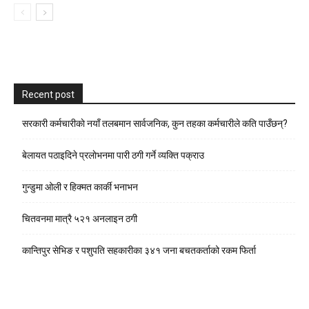
Recent post
सरकारी कर्मचारीकाे नयाँ तलबमान सार्वजनिक, कुन तहका कर्मचारीले कति पाउँछन्?
बेलायत पठाइदिने प्रलाेभनमा पारी ठगी गर्ने व्यक्ति पक्राउ
गुन्डुमा ओली र हिक्मत कार्की भनाभन
चितवनमा मात्रै ५२१ अनलाइन ठगी
कान्तिपुर सेभिङ र पशुपति सहकारीका ३४१ जना बचतकर्ताको रकम फिर्ता