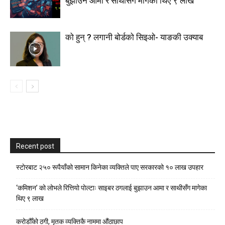
बुझाउन आमा र साथीसँग मागेका थिए ९ लाख
को हुन् ? लगानी बोर्डको सिइओ- याङकी उक्याब
Recent post
स्टाेरबाट २५० रूपैयाँको सामान किनेका व्यक्तिले पाए सरकारको १० लाख उपहार
‘कमिशन’ को लोभले रित्तियो पोल्टाः साइबर ठगलाई बुझाउन आमा र साथीसँग मागेका
थिए ९ लाख
करोडौँको ठगी, मृतक व्यक्तिकै नाममा औंठाछाप