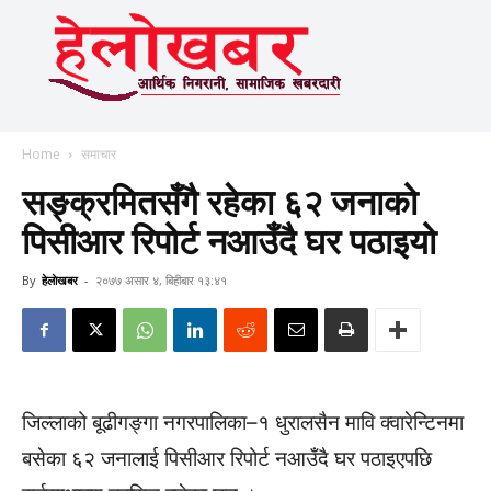
Home
समाचार
सङ्क्रमितसँगै रहेका ६२ जनाको
पिसीआर रिपोर्ट नआउँदै घर पठाइयो
By
हेलाेखबर
-
२०७७ असार ४, बिहीबार १३:४१
जिल्लाको बूढीगङ्गा नगरपालिका–१ धुरालसैन मावि क्वारेन्टिनमा
बसेका ६२ जनालाई पिसीआर रिपोर्ट नआउँदै घर पठाइएपछि