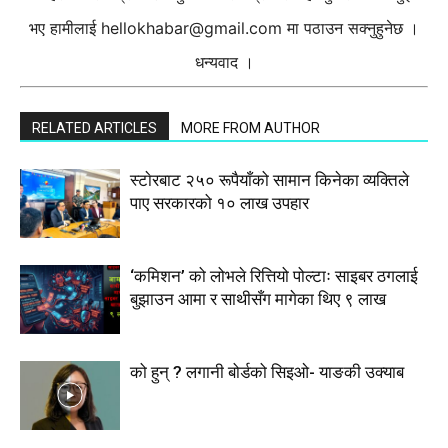
भए हामीलाई
hellokhabar@gmail.com
मा पठाउन सक्नुहुनेछ ।
धन्यवाद ।
RELATED ARTICLES
MORE FROM AUTHOR
स्टाेरबाट २५० रूपैयाँको सामान किनेका व्यक्तिले
पाए सरकारको १० लाख उपहार
‘कमिशन’ को लोभले रित्तियो पोल्टाः साइबर ठगलाई
बुझाउन आमा र साथीसँग मागेका थिए ९ लाख
को हुन् ? लगानी बोर्डको सिइओ- याङकी उक्याब