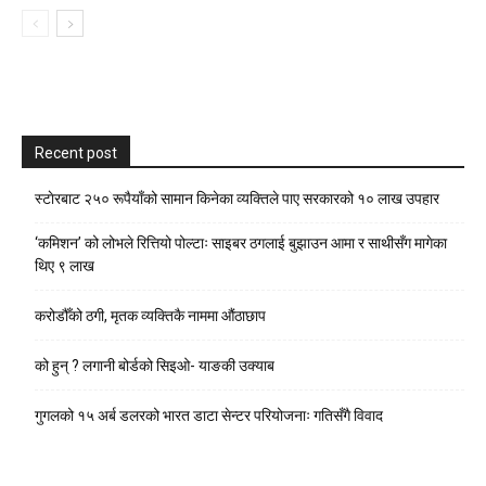
Recent post
स्टाेरबाट २५० रूपैयाँको सामान किनेका व्यक्तिले पाए सरकारको १० लाख उपहार
‘कमिशन’ को लोभले रित्तियो पोल्टाः साइबर ठगलाई बुझाउन आमा र साथीसँग मागेका
थिए ९ लाख
करोडौँको ठगी, मृतक व्यक्तिकै नाममा औंठाछाप
को हुन् ? लगानी बोर्डको सिइओ- याङकी उक्याब
गुगलको १५ अर्ब डलरको भारत डाटा सेन्टर परियोजनाः गतिसँगै विवाद