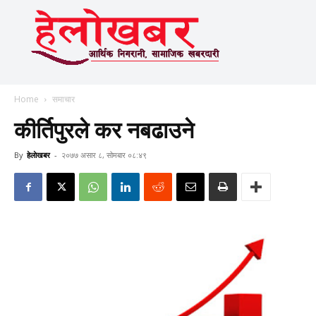
Home
समाचार
कीर्तिपुरले कर नबढाउने
By
हेलाेखबर
-
२०७७ असार ८, सोमबार ०८:४९