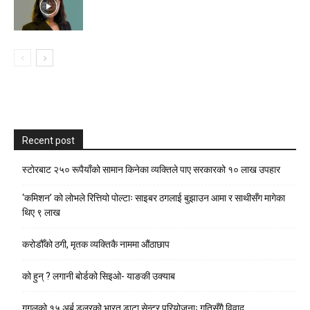
Recent post
स्टाेरबाट २५० रूपैयाँको सामान किनेका व्यक्तिले पाए सरकारको १० लाख उपहार
‘कमिशन’ को लोभले रित्तियो पोल्टाः साइबर ठगलाई बुझाउन आमा र साथीसँग मागेका
थिए ९ लाख
करोडौँको ठगी, मृतक व्यक्तिकै नाममा औंठाछाप
को हुन् ? लगानी बोर्डको सिइओ- याङकी उक्याब
गुगलको १५ अर्ब डलरको भारत डाटा सेन्टर परियोजनाः गतिसँगै विवाद