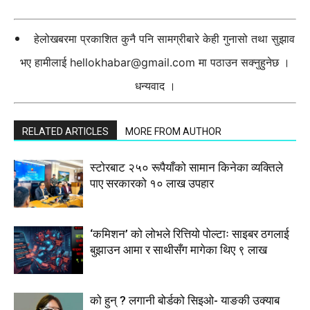
हेलोखबरमा प्रकाशित कुनै पनि सामग्रीबारे केही गुनासो तथा सुझाव
भए हामीलाई
hellokhabar@gmail.com
मा पठाउन सक्नुहुनेछ ।
धन्यवाद ।
RELATED ARTICLES
MORE FROM AUTHOR
स्टाेरबाट २५० रूपैयाँको सामान किनेका व्यक्तिले
पाए सरकारको १० लाख उपहार
‘कमिशन’ को लोभले रित्तियो पोल्टाः साइबर ठगलाई
बुझाउन आमा र साथीसँग मागेका थिए ९ लाख
को हुन् ? लगानी बोर्डको सिइओ- याङकी उक्याब