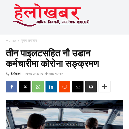
Home
मुख्य समाचार
तीन पाइलटसहित नौ उडान
कर्मचारीमा काेराेना सङ्क्रमण
By
हेलाेखबर
-
२०७७ असार २३, मंगलवार १२:१२