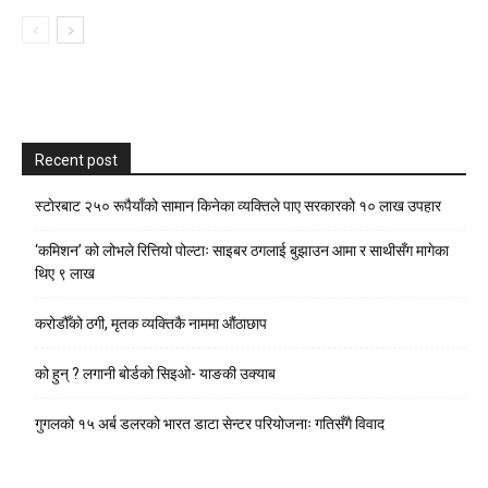
Recent post
स्टाेरबाट २५० रूपैयाँको सामान किनेका व्यक्तिले पाए सरकारको १० लाख उपहार
‘कमिशन’ को लोभले रित्तियो पोल्टाः साइबर ठगलाई बुझाउन आमा र साथीसँग मागेका
थिए ९ लाख
करोडौँको ठगी, मृतक व्यक्तिकै नाममा औंठाछाप
को हुन् ? लगानी बोर्डको सिइओ- याङकी उक्याब
गुगलको १५ अर्ब डलरको भारत डाटा सेन्टर परियोजनाः गतिसँगै विवाद