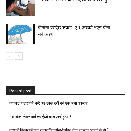
बीमामा बढ्दैछ संकटः ३९ अर्बको भएन बीमा
नवीकरण
Recent post
क्यानडा पठाइदिने भन्दै ३७ लाख ठगी गर्ने एक जना पक्राउ
१० कित्ता सेयर भर्दा तपाईको कति खर्च हुन्छ ?
कर्णाली विकास बैंकका तत्कालीन सीईओसहित तीन पक्राउ, भएकाे के हाे ?