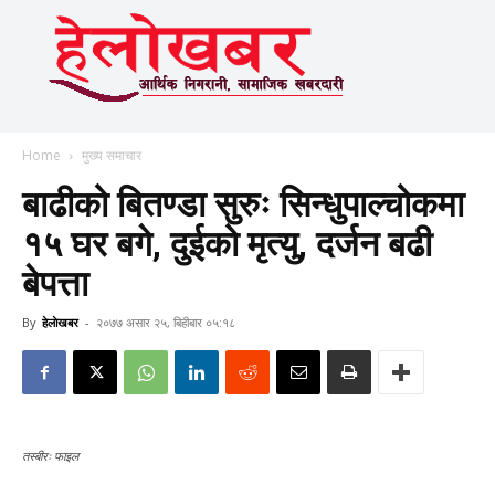
Home
मुख्य समाचार
बाढीको बितण्डा सुरुः सिन्धुपाल्चोकमा
१५ घर बगे, दुईको मृत्यु, दर्जन बढी
बेपत्ता
By
हेलाेखबर
-
२०७७ असार २५, बिहीबार ०५:१८
तस्बीरः फाइल