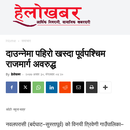
Home
समाचार
दाउन्नेमा पहिरो खस्दा पूर्वपश्चिम
राजमार्ग अवरुद्ध
By
हेलाेखबर
-
२०७७ असार ३०, मंगलवार ०४:२०
फाेटाेः नमुना मात्र
नवलपरासी (बर्दघाट–सुस्तापूर्व) को विनयी त्रिवेणी गाउँपालिका–