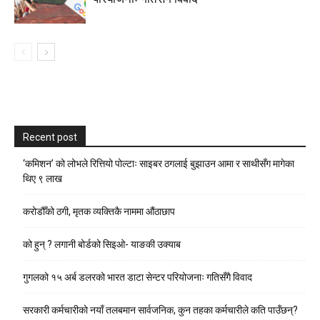
Recent post
‘कमिशन’ को लोभले रित्तियो पोल्टाः साइबर ठगलाई बुझाउन आमा र साथीसँग मागेका
थिए ९ लाख
करोडौँको ठगी, मृतक व्यक्तिकै नाममा औंठाछाप
को हुन् ? लगानी बोर्डको सिइओ- याङकी उक्याब
गुगलको १५ अर्ब डलरको भारत डाटा सेन्टर परियोजनाः गतिसँगै विवाद
सरकारी कर्मचारीकाे नयाँ तलबमान सार्वजनिक, कुन तहका कर्मचारीले कति पाउँछन्?