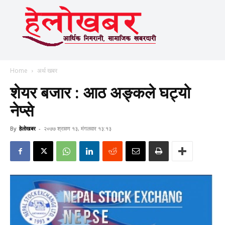
Home
अर्थ खबर
शेयर बजार : आठ अङ्कले घट्यो
नेप्से
By
हेलाेखबर
-
२०७७ श्रावण १३, मंगलवार १३:१३