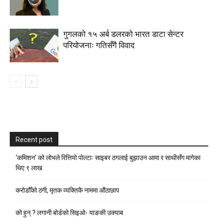
गुगलको १५ अर्ब डलरको भारत डाटा सेन्टर
परियोजनाः गतिसँगै विवाद
Recent post
‘कमिशन’ को लोभले रित्तियो पोल्टाः साइबर ठगलाई बुझाउन आमा र साथीसँग मागेका
थिए ९ लाख
करोडौँको ठगी, मृतक व्यक्तिकै नाममा औंठाछाप
को हुन् ? लगानी बोर्डको सिइओ- याङकी उक्याब