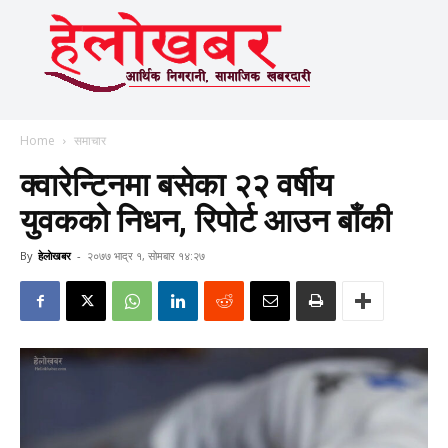
Home
समाचार
क्वारेन्टिनमा बसेका २२ वर्षीय
युवकको निधन, रिपोर्ट आउन बाँकी
By
हेलाेखबर
-
२०७७ भाद्र १, सोमबार १४:२७