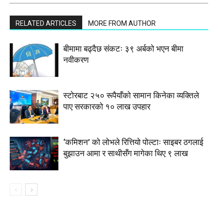
RELATED ARTICLES
MORE FROM AUTHOR
बीमामा बढ्दैछ संकटः ३९ अर्बको भएन बीमा
नवीकरण
स्टाेरबाट २५० रूपैयाँको सामान किनेका व्यक्तिले
पाए सरकारको १० लाख उपहार
‘कमिशन’ को लोभले रित्तियो पोल्टाः साइबर ठगलाई
बुझाउन आमा र साथीसँग मागेका थिए ९ लाख