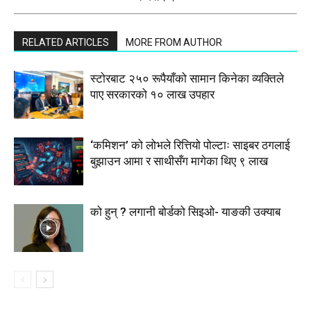
RELATED ARTICLES
MORE FROM AUTHOR
स्टाेरबाट २५० रूपैयाँको सामान किनेका व्यक्तिले
पाए सरकारको १० लाख उपहार
‘कमिशन’ को लोभले रित्तियो पोल्टाः साइबर ठगलाई
बुझाउन आमा र साथीसँग मागेका थिए ९ लाख
को हुन् ? लगानी बोर्डको सिइओ- याङकी उक्याब