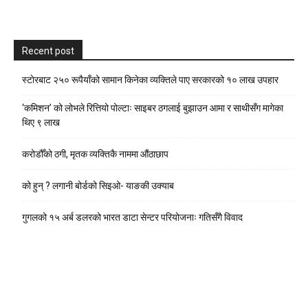
Recent post
स्टाेरबाट २५० रूपैयाँको सामान किनेका व्यक्तिले पाए सरकारको १० लाख उपहार
‘कमिशन’ को लोभले रित्तियो पोल्टाः साइबर ठगलाई बुझाउन आमा र साथीसँग मागेका
थिए ९ लाख
करोडौँको ठगी, मृतक व्यक्तिकै नाममा औंठाछाप
को हुन् ? लगानी बोर्डको सिइओ- याङकी उक्याब
गुगलको १५ अर्ब डलरको भारत डाटा सेन्टर परियोजनाः गतिसँगै विवाद