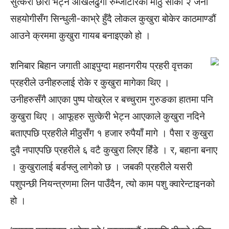
सुत्केरी छोरी भेट्न ओखलढुंगा रुम्जाटारका मीठु सार्की २ जना
सहयोगीसँग सिन्धुली-काभ्रे हुँदै लोकल कुखुरा बोकेर काठमाण्डौं
आउने क्रममा कुखुरा गायब बनाइएको हो ।
शनिबार बिहान जगाती आइपुग्दा महानगरीय प्रहरी वृत्तका
प्रहरीले उनीहरुलाई रोके र कुखुरा मागेका थिए ।
उनीहरुसँगै आएका पुष्प पोख्रेल र बच्चुराम गुरुङका हातमा पनि
कुखुरा थिए । आफूहरु सुत्केरी भेट्न आएकाले कुखुरा नदिने
बताएपछि प्रहरीले मीठुसँग १ हजार रुपैयाँ मागे । पैसा र कुखुरा
दुवै नपाएपछि प्रहरीले ६ वटै कुखुरा लिएर हिँडे । र, बहाना बनाए
। कुखुरालाई बर्डफ्लु लागेको छ । जबकी प्रहरीले यसरी
पशुपन्छी नियन्त्रणमा लिन पाउँदैन, त्यो काम पशु क्वारेन्टाइनको
हो ।