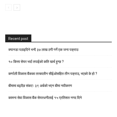
Recent post
क्यानडा पठाइदिने भन्दै ३७ लाख ठगी गर्ने एक जना पक्राउ
१० कित्ता सेयर भर्दा तपाईको कति खर्च हुन्छ ?
कर्णाली विकास बैंकका तत्कालीन सीईओसहित तीन पक्राउ, भएकाे के हाे ?
बीमामा बढ्दैछ संकटः ३९ अर्बको भएन बीमा नवीकरण
कामना सेवा विकास बैंक सेयरधनीलाई १५ प्रतिशत नगद दिने