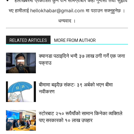
हेलोखबरमा प्रकाशित कुनै पनि सामग्रीबारे केही गुनासो तथा सुझाव
भए हामीलाई
hellokhabar@gmail.com
मा पठाउन सक्नुहुनेछ ।
धन्यवाद ।
RELATED ARTICLES
MORE FROM AUTHOR
क्यानडा पठाइदिने भन्दै ३७ लाख ठगी गर्ने एक जना
पक्राउ
बीमामा बढ्दैछ संकटः ३९ अर्बको भएन बीमा
नवीकरण
स्टाेरबाट २५० रूपैयाँको सामान किनेका व्यक्तिले
पाए सरकारको १० लाख उपहार