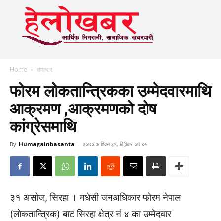
Home
समाचार
फोरम लोकतान्त्रिकका उम्मेदवारमाथि
आक्रमण ,आक्रमणको दोष
कांग्रेसमाथि
By
Humagainbasanta
-
२०७० आश्विन ३१, बिहीबार ०७:०५
३१ असोज, सिरहा । मधेसी जनअधिकार फोरम नेपाल
(लोकतान्त्रिक) बाट सिरहा क्षेत्र नं ४ का उम्मेदवार