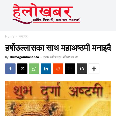
Home
समाचार
हर्षोउल्लासका साथ महाअष्ठमी मनाइदै
By
Humagainbasanta
-
२०७० आश्विन २६, शनिबार ०४:०४