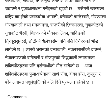
रक्तकाली, संकटा, बंगलामुखीलगायत शक्तिपीठहरुमा बलि
चढाउने र पूजाआराधना गर्नेहरुको घुइचो छ । यसैगरी उपत्यका
बाहिर काभ्रेकोे पलाञ्चोक भगवती, बनेपाको चण्डेश्वरी, गोरखाका
गोरखकाली तथा मनकामना, सप्तरीको छिन्नमस्ता, नुवाकोटको
नुवाकोट भैरवी, चितवनको मौकाकालिका, धादिङको
त्रिपूरासुन्दरी, डोटीको शैलेश्वरीमा पनि बलि दिनेहरुको भीड
लागेको छ । त्यस्तै धरानको दन्तकाली, नवलपरासीको दाउन्ने,
नेपालगञ्जको बागेश्वरी र भोजपुरको सिद्धकाली लगायतका
शक्तिपीठहरुमा पनि दर्शनार्थीको भीड लागेको छ । आज
शक्तिपीठहरुमा पुजाअर्चनाका साथै राँगा, बोका हाँस, कुखुरा र
परेवालगायत पशुपंक्ष्ािको बलि दिने प्रचलन रहेको छ ।
Comments