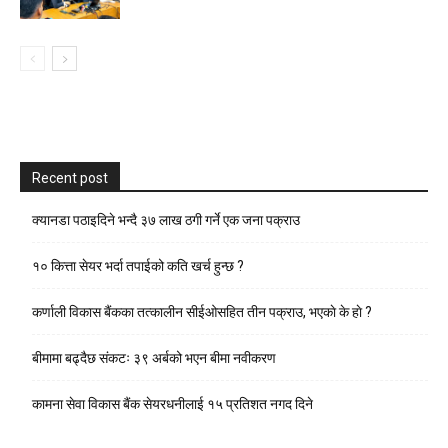
Recent post
क्यानडा पठाइदिने भन्दै ३७ लाख ठगी गर्ने एक जना पक्राउ
१० कित्ता सेयर भर्दा तपाईको कति खर्च हुन्छ ?
कर्णाली विकास बैंकका तत्कालीन सीईओसहित तीन पक्राउ, भएकाे के हाे ?
बीमामा बढ्दैछ संकटः ३९ अर्बको भएन बीमा नवीकरण
कामना सेवा विकास बैंक सेयरधनीलाई १५ प्रतिशत नगद दिने