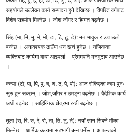
कर्कट (हि, हु, हे, हो, डा, डि, डु, डे, डो): आज पारिवारिक साथ
सहयोगले उल्लेख्य कार्य सम्पादन हुने देखिन्छ । विपरित वर्गबाट
विशेष सहयोग मिल्नेछ । जोश जाँगर र हिम्मत बढ्नेछ ।
सिंह (मा, मि, मु, मे, मो, टा, टि, टु, टे): मन भावुक र उत्ताउलो
बन्नेछ । अनावश्यक ठाउँमा धन खर्च हुनेछ । नजिकका
व्यक्तिबाट कार्यमा वाधा आइपर्ला । प्रेममपनि मनमुटाव आउनेछ
।
कन्या (टो, पा, पि, पु, ष, ण, ठ, पे, पो): आज रोकिएका काम पुनः
सुरु हुन सक्छन् । जोश,जाँगर र उमङ्ग बढ्नेछ । वैदेशिक कार्य
अघी बढ्नेछ । साहित्यिक क्षेत्रमा रुची बढ्नेछ ।
तुला (रा, रि, रु, रे, रो, ता, ति, तु, ते): नयाँ ज्ञान सिक्ने मौका
मिल्नेछ । धार्मिक कृत्यमा सहभागी बन्नु पर्नेछ । आफन्तको