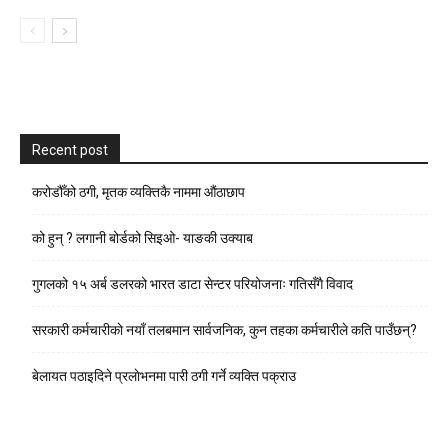
Recent post
करोडौँको ठगी, मृतक व्यक्तिकै नाममा औंठाछाप
को हुन् ? लगानी बोर्डको सिइओ- याङकी उक्याब
गुगलको १५ अर्ब डलरको भारत डाटा सेन्टर परियोजनाः गतिसँगै विवाद
सरकारी कर्मचारीकाे नयाँ तलबमान सार्वजनिक, कुन तहका कर्मचारीले कति पाउँछन्?
बेलायत पठाइदिने प्रलाेभनमा पारी ठगी गर्ने व्यक्ति पक्राउ