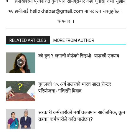
हेलोखबरमा प्रकाशित कुनै पनि सामग्रीबारे केही गुनासो तथा सुझाव
भए हामीलाई
hellokhabar@gmail.com
मा पठाउन सक्नुहुनेछ ।
धन्यवाद ।
RELATED ARTICLES
MORE FROM AUTHOR
को हुन् ? लगानी बोर्डको सिइओ- याङकी उक्याब
गुगलको १५ अर्ब डलरको भारत डाटा सेन्टर
परियोजनाः गतिसँगै विवाद
सरकारी कर्मचारीकाे नयाँ तलबमान सार्वजनिक, कुन
तहका कर्मचारीले कति पाउँछन्?