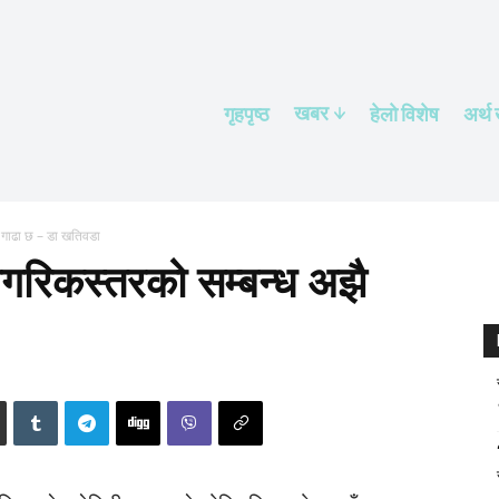
खबर
गृहपृष्ठ
हेलाे विशेष
अर्थ
 गाढा छ – डा खतिवडा
ागरिकस्तरको सम्बन्ध अझै