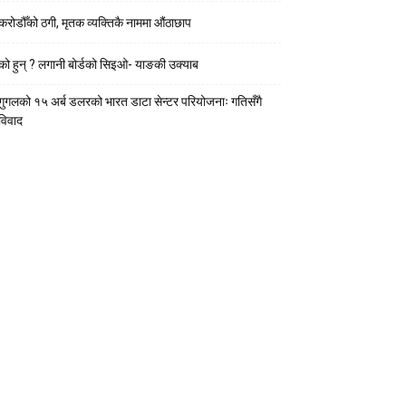
करोडौँको ठगी, मृतक व्यक्तिकै नाममा औंठाछाप
को हुन् ? लगानी बोर्डको सिइओ- याङकी उक्याब
गुगलको १५ अर्ब डलरको भारत डाटा सेन्टर परियोजनाः गतिसँगै
विवाद