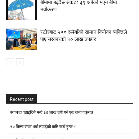
बीमामा बढ्दैछ संकटः ३९ अर्बको भएन बीमा
नवीकरण
स्टाेरबाट २५० रूपैयाँको सामान किनेका व्यक्तिले
पाए सरकारको १० लाख उपहार
Recent post
क्यानडा पठाइदिने भन्दै ३७ लाख ठगी गर्ने एक जना पक्राउ
१० कित्ता सेयर भर्दा तपाईको कति खर्च हुन्छ ?