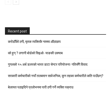
Recent post
करोडौँको ठगी, मृतक व्यक्तिकै नाममा औंठाछाप
को हुन् ? लगानी बोर्डको सिइओ- याङकी उक्याब
गुगलको १५ अर्ब डलरको भारत डाटा सेन्टर परियोजनाः गतिसँगै विवाद
सरकारी कर्मचारीकाे नयाँ तलबमान सार्वजनिक, कुन तहका कर्मचारीले कति पाउँछन्?
बेलायत पठाइदिने प्रलाेभनमा पारी ठगी गर्ने व्यक्ति पक्राउ