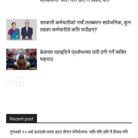
परियोजनाः जति गति उति नै विवाद पनि
सरकारी कर्मचारीकाे नयाँ तलबमान सार्वजनिक, कुन
तहका कर्मचारीले कति पाउँछन्?
बेलायत पठाइदिने प्रलाेभनमा पारी ठगी गर्ने व्यक्ति
पक्राउ
Recent post
गुगलको १५ अर्ब डलरको भारत डाटा सेन्टर परियोजनाः जति गति उति नै विवाद पनि