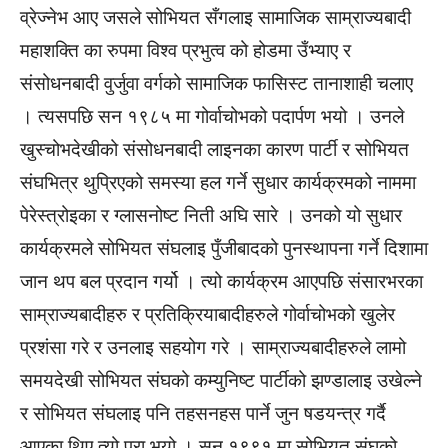
व्रेज्नेभ आए जसले सोभियत सँगलाइ सामाजिक साम्राज्यबादी
महाशक्ति का रुपमा विश्व प्रभुत्व को होडमा उँभ्याए र
संसोधनबादी वुर्जुवा वर्गको सामाजिक फासिस्ट तानाशाही चलाए
। त्यसपछि सन १९८५ मा गोर्वाचोभको पदार्पण भयो । उनले
खुस्चोभदेखीको संसोधनबादी लाइनका कारण पार्टी र सोभियत
संघभित्र थुप्रिएको समस्या हल गर्ने सुधार कार्यक्रमको नाममा
पेरेस्त्रोइका र ग्लासनोष्ट निती अघि सारे । उनको यो सुधार
कार्यक्रमले सोभियत संघलाइ पुँजीबादको पुनस्थापना गर्ने दिशामा
जान थप बल प्रदान गर्यो । त्यो कार्यक्रम आएपछि संसारभरका
साम्राज्यबादीहरु र प्रतिक्रियाबादीहरुले गोर्वाचोभको खुलेर
प्रशंसा गरे र उनलाइ सहयोग गरे । साम्राज्यबादीहरुले लामो
समयदेखी सोभियत संघको कम्युनिष्ट पार्टीको झण्डालाइ उखेल्ने
र सोभियत संघलाइ पनि तहसनहस पार्ने जुन षडयन्त्र गर्दै
आएका थिए त्यो पुरा भयो । सन १९९१ मा सोभियत संघको