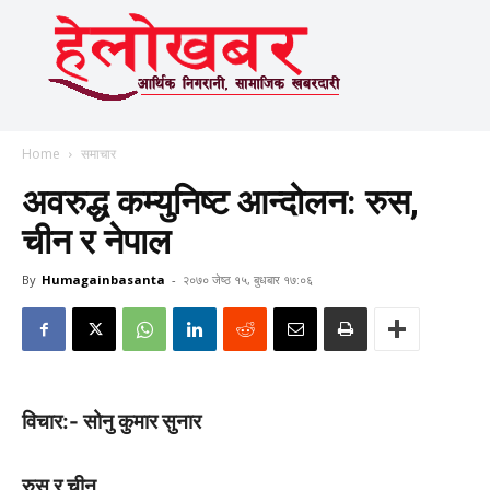
Home
समाचार
अवरुद्ध कम्युनिष्ट आन्दोलन: रुस,
चीन र नेपाल
By
Humagainbasanta
-
२०७० जेष्ठ १५, बुधबार १७:०६
विचार:- सोनु कुमार सुनार
रुस र चीन