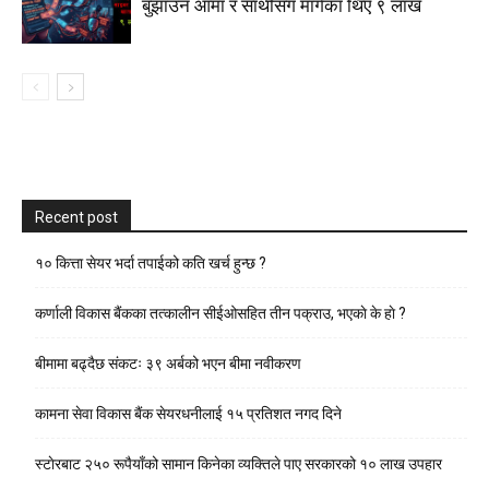
बुझाउन आमा र साथीसँग मागेका थिए ९ लाख
Recent post
१० कित्ता सेयर भर्दा तपाईको कति खर्च हुन्छ ?
कर्णाली विकास बैंकका तत्कालीन सीईओसहित तीन पक्राउ, भएकाे के हाे ?
बीमामा बढ्दैछ संकटः ३९ अर्बको भएन बीमा नवीकरण
कामना सेवा विकास बैंक सेयरधनीलाई १५ प्रतिशत नगद दिने
स्टाेरबाट २५० रूपैयाँको सामान किनेका व्यक्तिले पाए सरकारको १० लाख उपहार