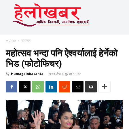
Home
समाचार
महोत्सव भन्दा पनि ऐश्वर्यालाई हेर्नेको
भिड (फोटोफिचर)
By
Humagainbasanta
-
२०७० जेष्ठ ८, बुधबार ११:२२