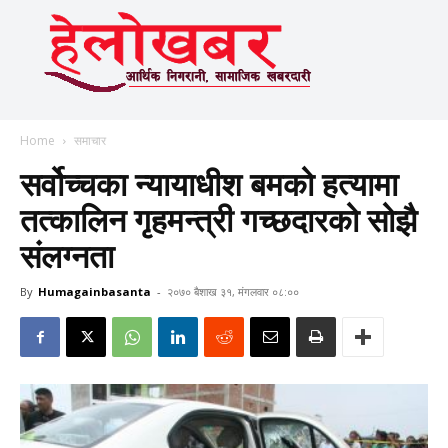
Home
समाचार
सर्वोच्चका न्यायाधीश बमको हत्यामा
तत्कालिन गृहमन्त्री गच्छदारको सोझै
संलग्नता
By
Humagainbasanta
-
२०७० बैशाख ३१, मंगलवार ०८:००