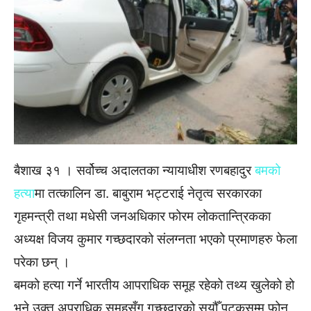
बैशाख ३१ । सर्वोच्च अदालतका न्यायाधीश रणबहादुर
बमको
हत्या
मा तत्कालिन डा. बाबुराम भट्टराई नेतृत्व सरकारका
गृहमन्त्री तथा मधेसी जनअधिकार फोरम लोकतान्त्रिकका
अध्यक्ष विजय कुमार गच्छदारको संलग्नता भएको प्रमाणहरु फेला
परेका छन् ।
बमको हत्या गर्ने भारतीय आपराधिक समूह रहेको तथ्य खुलेको हो
भने उक्त अपराधिक समूहसँग गच्छदारको सयौँ पटकसम्म फोन