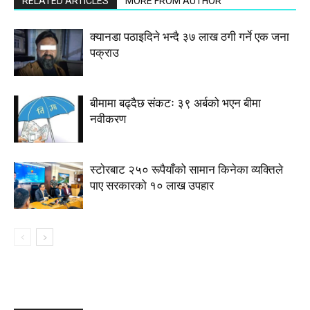
RELATED ARTICLES
MORE FROM AUTHOR
क्यानडा पठाइदिने भन्दै ३७ लाख ठगी गर्ने एक जना
पक्राउ
बीमामा बढ्दैछ संकटः ३९ अर्बको भएन बीमा
नवीकरण
स्टाेरबाट २५० रूपैयाँको सामान किनेका व्यक्तिले
पाए सरकारको १० लाख उपहार