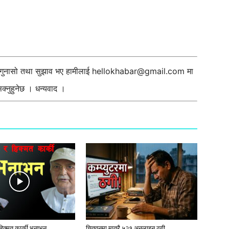
ी गुनासो तथा सुझाव भए हामीलाई
hellokhabar@gmail.com
मा
्नुहुनेछ । धन्यवाद ।
 हिक्मत कार्की भनाभन
चितवनमा मात्रै ५२१ अनलाइन ठगी