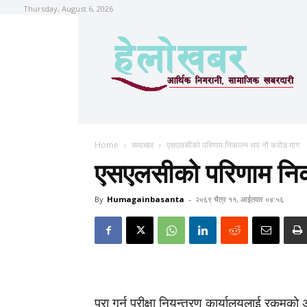
Thursday, August 6, 2026
Home
समाचार
एसएलसीको परिणाम निकाल्न थप नौ करोड माग
एसएलसीको परिणाम निक
By
Humagainbasanta
-
२०६९ चैत्र ११, आईतवार ०४:५६
पूरा गर्न परीक्षा नियन्त्रण कार्यालयलाई रकम