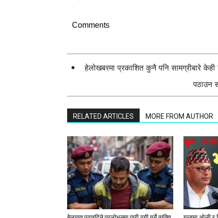
Comments
हेलोखबरमा प्रकाशित कुनै पनि सामग्रीबारे केह
पठाउन सक
RELATED ARTICLES
MORE FROM AUTHOR
बेलायत पठाइदिने प्रलाेभनमा पारी ठगी गर्ने व्यक्ति
गुन्डुमा ओली र