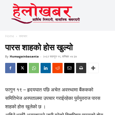
Home
समाचार
पारस शाहको होस खुल्यो
By
Humagainbasanta
-
२०६९ फाल्गुन १९, शनिबार ०७:३७
फागुन १९ – हृदयघात पछि अचेत अवस्थामा बैंककको
समितिभेज अस्पतालमा उपचार गराईरहेका पुर्वयुवराज पारस
शाहको होस खुलेको छ ।