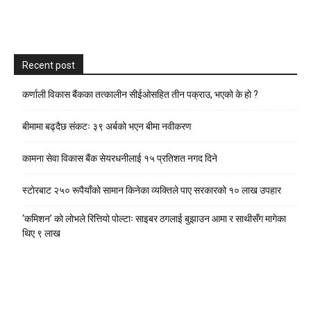
Recent post
कर्णाली विकास बैंकका तत्कालीन सीईओसहित तीन पक्राउ, भएकाे के हाे ?
बीमामा बढ्दैछ संकटः ३९ अर्बको भएन बीमा नवीकरण
कामना सेवा विकास बैंक सेयरधनीलाई १५ प्रतिशत नगद दिने
स्टाेरबाट २५० रूपैयाँको सामान किनेका व्यक्तिले पाए सरकारको १० लाख उपहार
‘कमिशन’ को लोभले रित्तियो पोल्टाः साइबर ठगलाई बुझाउन आमा र साथीसँग मागेका
थिए ९ लाख