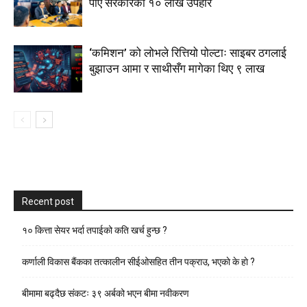
पाए सरकारको १० लाख उपहार
‘कमिशन’ को लोभले रित्तियो पोल्टाः साइबर ठगलाई
बुझाउन आमा र साथीसँग मागेका थिए ९ लाख
Recent post
१० कित्ता सेयर भर्दा तपाईको कति खर्च हुन्छ ?
कर्णाली विकास बैंकका तत्कालीन सीईओसहित तीन पक्राउ, भएकाे के हाे ?
बीमामा बढ्दैछ संकटः ३९ अर्बको भएन बीमा नवीकरण