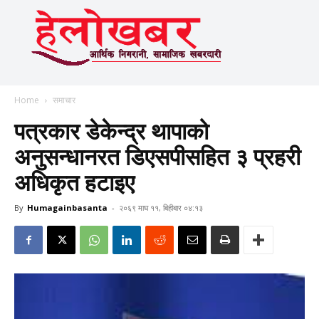
Home
समाचार
पत्रकार डेकेन्द्र थापाको
अनुसन्धानरत डिएसपीसहित ३ प्रहरी
अधिकृत हटाइए
By
Humagainbasanta
-
२०६९ माघ ११, बिहीबार ०४:१३