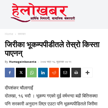
Home
समाचार
जिरीका भूकम्पपीडीतले तेस्रो किस्ता
पाएनन्
By
Humagainbasanta
-
२०७४ भाद्र १६, शुक्रबार ०७:१९
दीपशंकर चौलागाइँ
दोलखा, १६ भदौ । भूकम्प गएको दुई वर्षभन्दा बढी बितिसक्दा
पनि सरकारी अनुदान लिएर एउटा पनि भूकम्पपीडितले जिरीमा