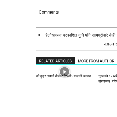
Comments
हेलोखबरमा प्रकाशित कुनै पनि सामग्रीबारे केह
पठाउन सक
RELATED ARTICLES
MORE FROM AUTHOR
को हुन् ? लगानी बोर्डको सिइओ- याङकी उक्याब
गुगलको १५ अर्
परियोजनाः गतिस