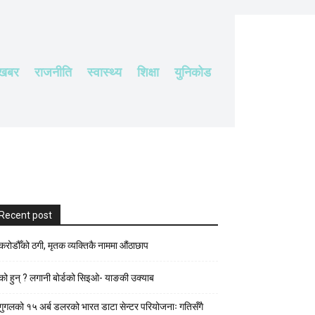
 खबर
राजनीति
स्वास्थ्य
शिक्षा
युनिकोड
Recent post
करोडौँको ठगी, मृतक व्यक्तिकै नाममा औंठाछाप
को हुन् ? लगानी बोर्डको सिइओ- याङकी उक्याब
गुगलको १५ अर्ब डलरको भारत डाटा सेन्टर परियोजनाः गतिसँगै