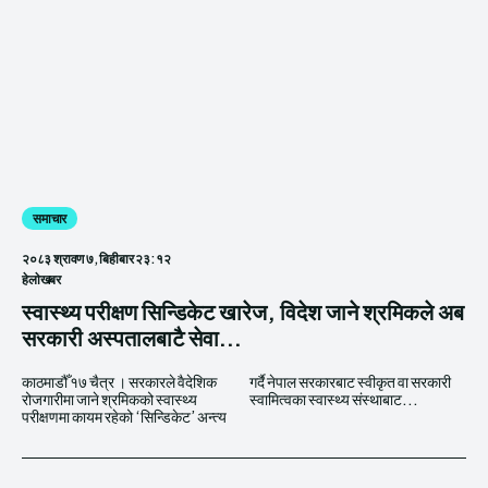
समाचार
२०८३ श्रावण ७, बिहीबार २३:१२
हेलाेखबर
स्वास्थ्य परीक्षण सिन्डिकेट खारेज, विदेश जाने श्रमिकले अब
सरकारी अस्पतालबाटै सेवा...
काठमाडौँ १७ चैत्र । सरकारले वैदेशिक
गर्दै नेपाल सरकारबाट स्वीकृत वा सरकारी
रोजगारीमा जाने श्रमिकको स्वास्थ्य
स्वामित्वका स्वास्थ्य संस्थाबाट...
परीक्षणमा कायम रहेको ‘सिन्डिकेट’ अन्त्य