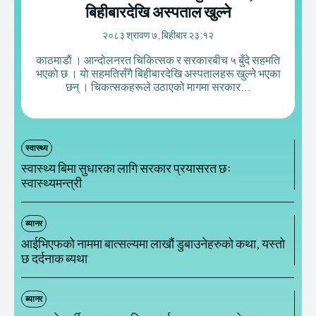
बिहीबारदेखि अस्पताल खुल्ने
२०८३ श्रावण ७, बिहीबार २३:१२
काठमाडाैं । आन्दोलनरत चिकित्सक र सरकारबीच ५ बुँदे सहमति
भएकाे छ । याे सहमतिसँगै बिहीबारदेखि अस्पतालहरू खुल्ने भएका
छन् । चिकत्सकहरूले उठाएको मागमा सरकार...
स्वास्थ्य
स्वास्थ्य बिमा सुधारका लागि सरकार प्रयासरत छः
स्वास्थ्यमन्त्री
ब्यानर
आईभिएफको नाममा बात्सल्यमा लाखौं डुबाउनेहरुको कथा, यस्तो
छ दर्दनाक ब्यथा
ब्यानर