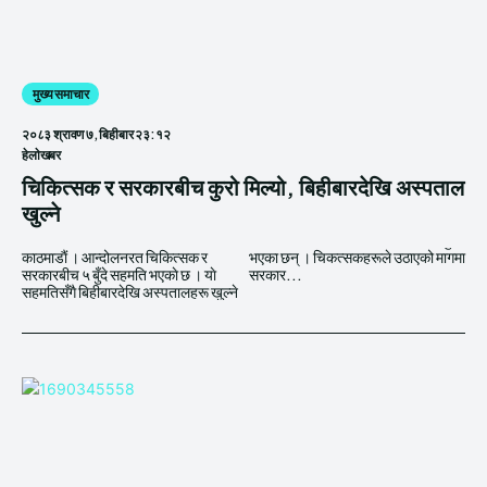
मुख्य समाचार
२०८३ श्रावण ७, बिहीबार २३:१२
हेलाेखबर
चिकित्सक र सरकारबीच कुरो मिल्यो, बिहीबारदेखि अस्पताल
खुल्ने
काठमाडाैं । आन्दोलनरत चिकित्सक र
भएका छन् । चिकत्सकहरूले उठाएको मागमा
सरकारबीच ५ बुँदे सहमति भएकाे छ । याे
सरकार...
सहमतिसँगै बिहीबारदेखि अस्पतालहरू खुल्ने