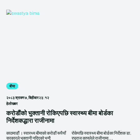
बीमा
२०८३ श्रावण ७, बिहीबार २३:१२
हेलाेखबर
करोडौंको भुक्तानी रोकिएपछि स्वास्थ्य बीमा बोर्डका
निर्देशकद्धारा राजीनामा
काठमाडौं । स्वास्थ्य बीमाकाे कराेडाैं रूपैयाँ
रोकेपछि स्वास्थ्य बीमा बोर्डका निर्देशक डा.
सरकारले भुक्तानी नदिएको भन्दै
रघुराज काफ्लेले राजीनामा...