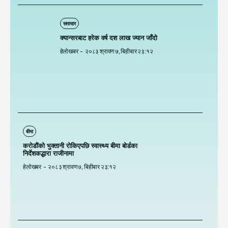
समाचार
क्यान्सरबाट हरेक वर्ष दश लाख ज्यान जाँदो
हेलाेखबर
-
२०८३ श्रावण ७, बिहीबार २३:१२
बीमा
करोडौंको भुक्तानी रोकिएपछि स्वास्थ्य बीमा बोर्डका
निर्देशकद्धारा राजीनामा
हेलाेखबर
-
२०८३ श्रावण ७, बिहीबार २३:१२