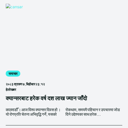
समाचार
२०८३ श्रावण ७, बिहीबार २३:१२
हेलाेखबर
क्यान्सरबाट हरेक वर्ष दश लाख ज्यान जाँदो
काठमाडौँ । आज विश्व क्यान्सर दिवस हो ।
रोकथाम, समयमै पहिचान र उपचारमा जोड
यो रोगप्रति चेतना अभिवृद्धि गर्ने, यसको
दिने उद्देश्यका साथ हरेक...