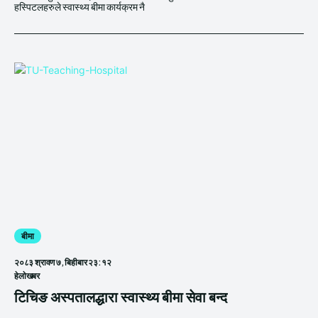
हस्पिटलहरुले स्वास्थ्य बीमा कार्यक्रम नै
बीमा
२०८३ श्रावण ७, बिहीबार २३:१२
हेलाेखबर
टिचिङ अस्पतालद्धारा स्वास्थ्य बीमा सेवा बन्द