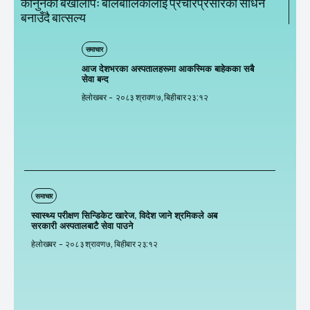
कानुनको बर्खीलापः बालबालिकालाई प्रचारप्रसारको साधन
बनाउँदै बात्सल्य
समाचार
आज देशभरका अस्पतालहरूमा आकस्मिक बाहेकका सबै
सेवा बन्द
हेलाेखबर
-
२०८३ श्रावण ७, बिहीबार २३:१२
समाचार
स्वास्थ्य परीक्षण सिन्डिकेट खारेज, विदेश जाने श्रमिकले अब
सरकारी अस्पतालबाटै सेवा पाउने
हेलाेखबर
-
२०८३ श्रावण ७, बिहीबार २३:१२