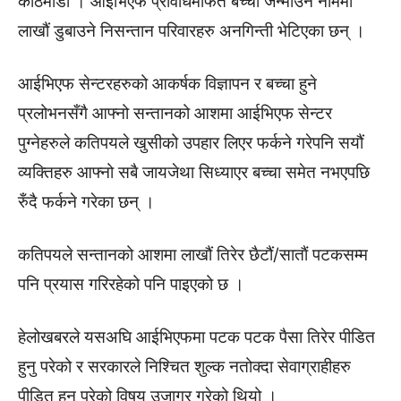
काठमाडौं । आईभिएफ प्रविधिमार्फत बच्चा जन्माउने नाममा
लाखौं डुबाउने निसन्तान परिवारहरु अनगिन्ती भेटिएका छन् ।
आईभिएफ सेन्टरहरुको आकर्षक विज्ञापन र बच्चा हुने
प्रलोभनसँगै आफ्नो सन्तानको आशमा आईभिएफ सेन्टर
पुग्नेहरुले कतिपयले खुसीको उपहार लिएर फर्कने गरेपनि सयौं
व्यक्तिहरु आफ्नो सबै जायजेथा सिध्याएर बच्चा समेत नभएपछि
रुँदै फर्कने गरेका छन् ।
कतिपयले सन्तानको आशमा लाखौं तिरेर छैटौं/साताैं पटकसम्म
पनि प्रयास गरिरहेको पनि पाइएको छ ।
हेलोखबरले यसअघि आईभिएफमा पटक पटक पैसा तिरेर पीडित
हुनु परेको र सरकारले निश्चित शुल्क नतोक्दा सेवाग्राहीहरु
पीडित हुनु परेको विषय उजागर गरेको थियो ।