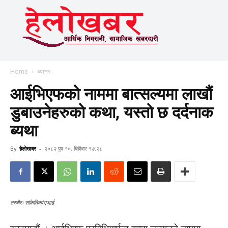
Home
ब्यानर
आईभिएफको नाममा बात्सल्यमा लाखौं
डुबाउनेहरुको कथा, यस्तो छ दर्दनाक
ब्यथा
By
हेलाेखबर
-
२०८२ पुष १०, बिहीबार १७:२८
तस्बीरः सांकेतिक/एआई